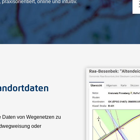
praxisorientiert, online und intuitiv.
andortdaten
ene Daten von Wegenetzen zu
radwegweisung oder